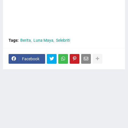
Luna Maya. Jadi, Netizen Puji Luna Maya. Lalu Netizen Puji
Luna Maya. Misalnya, Netizen Puji Luna. Netizen Puji
Luna.
Tags:
Berita
Luna Maya
Selebriti
Facebook