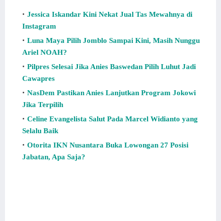
Jessica Iskandar Kini Nekat Jual Tas Mewahnya di
Instagram
Luna Maya Pilih Jomblo Sampai Kini, Masih Nunggu
Ariel NOAH?
Pilpres Selesai Jika Anies Baswedan Pilih Luhut Jadi
Cawapres
NasDem Pastikan Anies Lanjutkan Program Jokowi
Jika Terpilih
Celine Evangelista Salut Pada Marcel Widianto yang
Selalu Baik
Otorita IKN Nusantara Buka Lowongan 27 Posisi
Jabatan, Apa Saja?
Netizen puji Luna Maya sebagai The Real Usia Bukanlah
Patokan. Ini Netizen puji Luna Maya sebagai The Real Usia
Bukanlah Patokan. Info Netizen puji Luna Maya sebagai The
Real Usia Bukanlah Patokan. Jika Netizen puji Luna Maya
sebagai The Real Usia Bukanlah Patokan. Maka Netizen puji