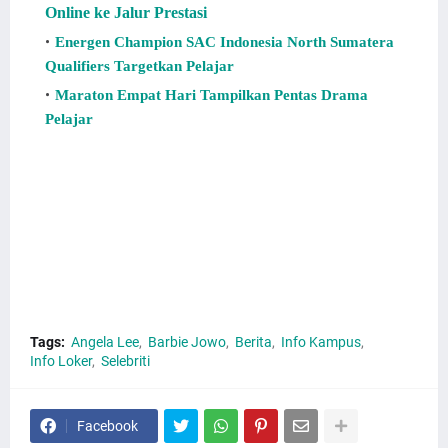
Online ke Jalur Prestasi
Energen Champion SAC Indonesia North Sumatera
Qualifiers Targetkan Pelajar
Maraton Empat Hari Tampilkan Pentas Drama
Pelajar
Angela Lee Layak Jadi Barbie Jowo, Tapi Kenapa Disia-
siain Sih? Ini Angela Lee Layak Jadi Barbie Jowo, Tapi
Kenapa Disia-siain Sih? info Angela Lee Layak Jadi Barbie
Jowo, Tapi Kenapa Disia-siain Sih? Jika Angela Lee Layak
Jadi Barbie Jowo. Maka Angela Lee Layak Jadi Barbie. Jadi,
Angela Lee Layak. Ini Angela. Info Angela. Angela.
Tags:
Angela Lee
Barbie Jowo
Berita
Info Kampus
Info Loker
Selebriti
Facebook