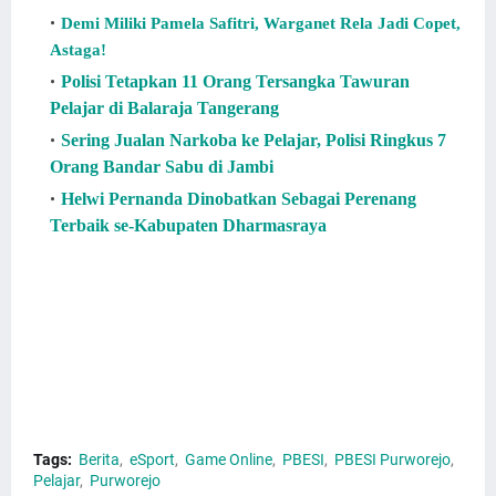
Demi Miliki Pamela Safitri, Warganet Rela Jadi Copet,
Astaga!
Polisi Tetapkan 11 Orang Tersangka Tawuran
Pelajar di Balaraja Tangerang
Sering Jualan Narkoba ke Pelajar, Polisi Ringkus 7
Orang Bandar Sabu di Jambi
Helwi Pernanda Dinobatkan Sebagai Perenang
Terbaik se-Kabupaten Dharmasraya
PBESI Purworejo Fasilitasi Pelajar yang Suka Game Online
ke Jalur Prestasi. Ini
PBESI Purworejo Fasilitasi Pelajar
yang Suka Game Online ke Jalur Prestasi. Info PBESI
Purworejo Fasilitasi Pelajar yang Suka Game Online. Jika
PBESI Purworejo Fasilitasi Pelajar. Maka PBESI Purworejo
Fasilitasi Pelajar.
Tags:
Berita
eSport
Game Online
PBESI
PBESI Purworejo
Pelajar
Purworejo