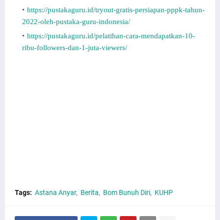
https://pustakaguru.id/tryout-gratis-persiapan-pppk-tahun-
2022-oleh-pustaka-guru-indonesia/
https://pustakaguru.id/pelatihan-cara-mendapatkan-10-
ribu-followers-dan-1-juta-viewers/
Pelaku Bom Bunuh Diri Astana Anyar Bawa Motor
Bertuliskan Kritik KUHP. Ini Pelaku Bom Bunuh Diri
Astana Anyar Bawa Motor. Info Pelaku Bom Bunuh Diri
Astana Anyar. Jika Pelaku Bom Bunuh Diri. Pelaku Bom
Bunuh Diri.
Tags:
Astana Anyar
Berita
Bom Bunuh Diri
KUHP